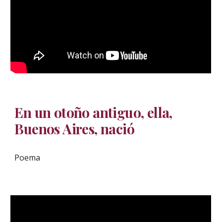
En un otoño antiguo, ella,
Buenos Aires, nació
Poema